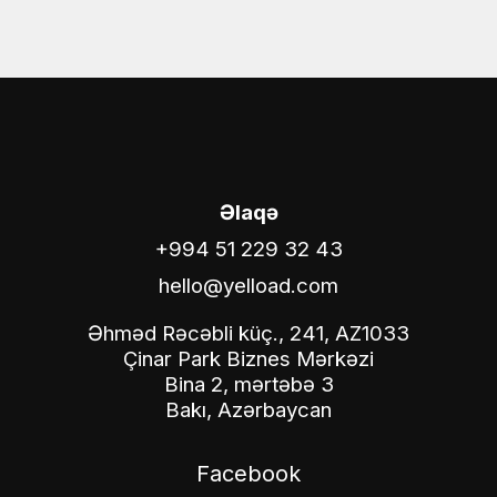
Əlaqə
+994 51 229 32 43
hello@yelload.com
Əhməd Rəcəbli küç., 241, AZ1033
Çinar Park Biznes Mərkəzi
Bina 2, mərtəbə 3
Bakı, Azərbaycan
Facebook